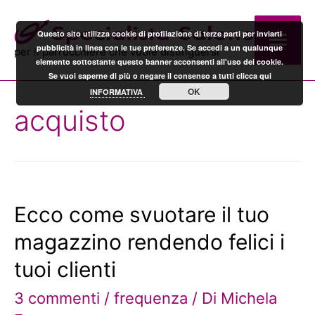
Men
Questo sito utilizza cookie di profilazione di terze parti per inviarti
pubblicità in linea con le tue preferenze. Se accedi a un qualunque
per il parrucchiere che vuole distinguersi
elemento sottostante questo banner acconsenti all'uso dei cookie.
prin
Se vuoi saperne di più o negare il consenso a tutti clicca qui
OK
INFORMATIVA
acquisto
Ecco come svuotare il tuo
magazzino rendendo felici i
tuoi clienti
3 commenti
/
frequenza
/ Di
Michela