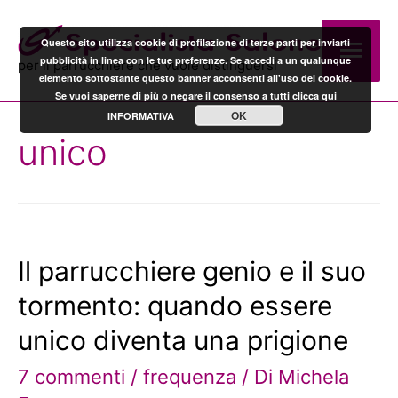
Men
Questo sito utilizza cookie di profilazione di terze parti per inviarti
pubblicità in linea con le tue preferenze. Se accedi a un qualunque
per il parrucchiere che vuole distinguersi
elemento sottostante questo banner acconsenti all'uso dei cookie.
prin
Se vuoi saperne di più o negare il consenso a tutti clicca qui
OK
INFORMATIVA
unico
Il parrucchiere genio e il suo
tormento: quando essere
unico diventa una prigione
7 commenti
/
frequenza
/ Di
Michela