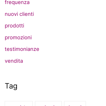
frequenza
una
nuovi clienti
prigione
prodotti
promozioni
testimonianze
vendita
Tag