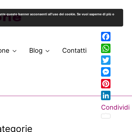
stante questo banner acconsenti all'uso dei cookie. Se vuoi saperne di più o
Facebook
one
Blog
Contatti
WhatsAp
Twitter
Messenge
Pinterest
LinkedIn
Condividi
tegorie