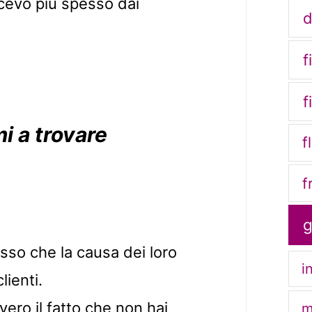
ricevo più spesso dai
d
f
f
i a trovare
f
f
sso che la causa dei loro
i
lienti.
ero il fatto che non hai
m