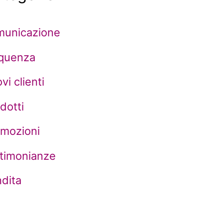
municazione
equenza
vi clienti
dotti
omozioni
timonianze
dita