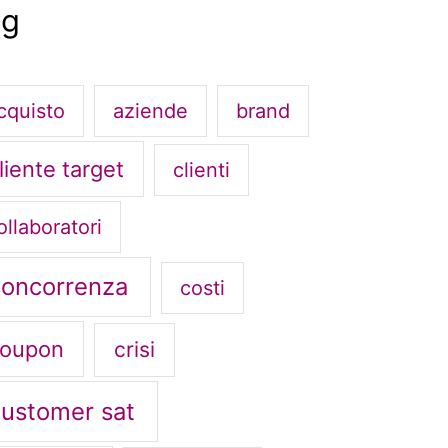
ag
cquisto
aziende
brand
liente target
clienti
ollaboratori
concorrenza
costi
oupon
crisi
customer sat