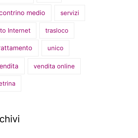
contrino medio
servizi
ito Internet
trasloco
rattamento
unico
endita
vendita online
etrina
chivi