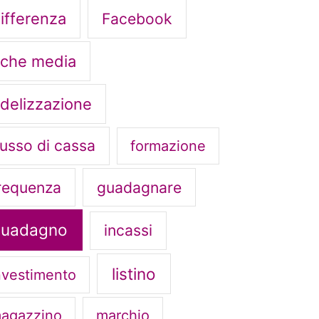
ifferenza
Facebook
iche media
idelizzazione
lusso di cassa
formazione
requenza
guadagnare
guadagno
incassi
listino
nvestimento
agazzino
marchio