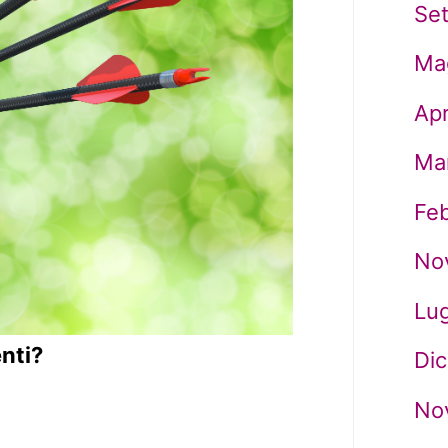
Se
Ma
Apr
Ma
Fe
No
Lug
nti?
Di
No