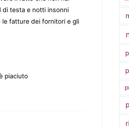
 di testa e notti insonni
m
 fatture dei fornitori e gli
p
p
è piaciuto
p
r