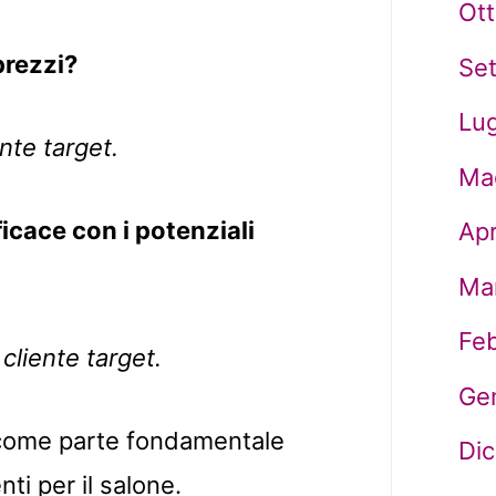
Ot
prezzi?
Se
Lug
nte target.
Ma
cace con i potenziali
Apr
Ma
Fe
cliente target.
Ge
t come parte fondamentale
Di
ti per il salone.