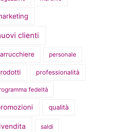
arketing
nuovi clienti
arrucchiere
personale
rodotti
professionalità
rogramma fedeltà
promozioni
qualità
ivendita
saldi