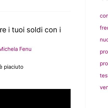
co
fr
e i tuoi soldi con i
nuo
Michela Fenu
pro
pr
è piaciuto
tes
ven