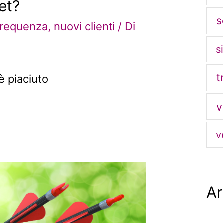
get?
s
frequenza
,
nuovi clienti
/ Di
s
t
è piaciuto
v
v
Ar