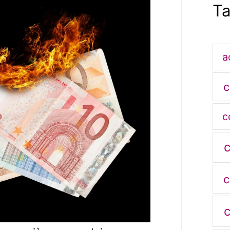
T
a
c
c
c