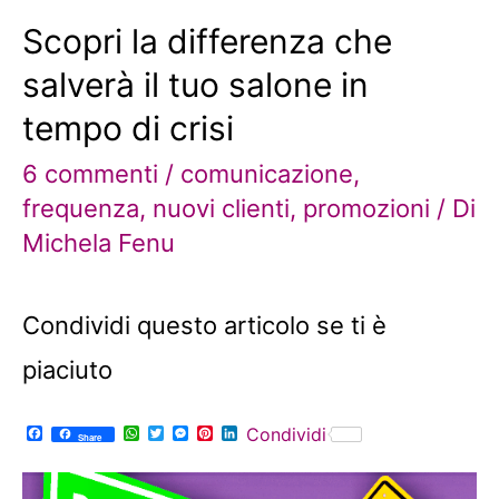
r
t
Scopri la differenza che
salverà il tuo salone in
tempo di crisi
6 commenti
/
comunicazione
,
frequenza
,
nuovi clienti
,
promozioni
/ Di
Michela Fenu
Condividi questo articolo se ti è
piaciuto
F
W
T
M
P
L
Condividi
Share
a
h
w
e
i
i
c
a
i
s
n
n
e
t
t
s
t
k
b
s
t
e
e
e