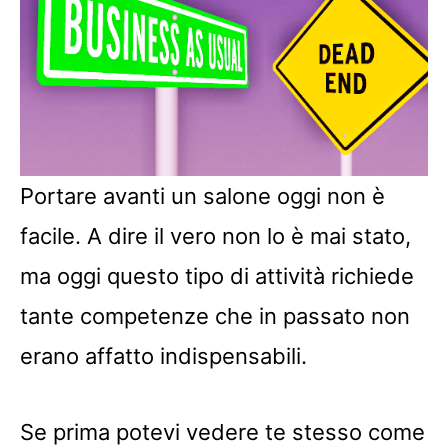
o
A
e
n
r
d
o
p
r
g
e
I
k
p
e
s
n
r
t
Portare avanti un salone oggi non è
facile. A dire il vero non lo è mai stato,
ma oggi questo tipo di attività richiede
tante competenze che in passato non
erano affatto indispensabili.
Se prima potevi vedere te stesso come