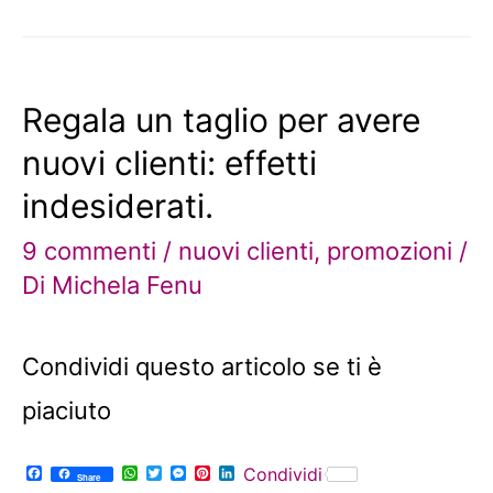
e
t
t
s
t
k
b
s
t
e
e
e
o
A
e
n
r
d
o
p
r
g
e
I
k
p
e
s
n
r
t
Regala un taglio per avere
nuovi clienti: effetti
indesiderati.
9 commenti
/
nuovi clienti
,
promozioni
/
Di
Michela Fenu
Condividi questo articolo se ti è
piaciuto
F
W
T
M
P
L
Condividi
Share
a
h
w
e
i
i