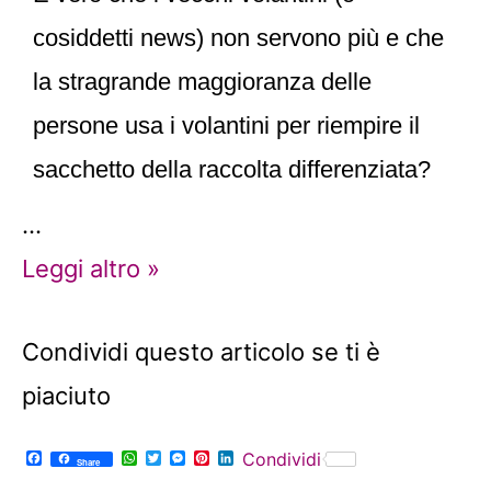
cosiddetti news) non servono più e che
la stragrande maggioranza delle
persone usa i volantini per riempire il
sacchetto della raccolta differenziata?
…
Leggi altro »
Condividi questo articolo se ti è
piaciuto
F
W
T
M
P
L
Condividi
Share
a
h
w
e
i
i
c
a
i
s
n
n