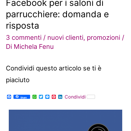
Facebook per i saloni di
parrucchiere: domanda e
risposta
3 commenti
/
nuovi clienti
,
promozioni
/
Di
Michela Fenu
Condividi questo articolo se ti è
piaciuto
F
W
T
M
P
L
Condividi
Share
a
h
w
e
i
i
c
a
i
s
n
n
e
t
t
s
t
k
b
s
t
e
e
e
o
A
e
n
r
d
o
p
r
g
e
I
k
p
e
s
n
r
t