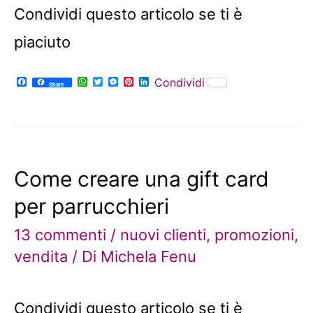
Condividi questo articolo se ti è
piaciuto
F
W
T
M
P
L
Condividi
Share
a
h
w
e
i
i
c
a
i
s
n
n
e
t
t
s
t
k
b
s
t
e
e
e
o
A
e
n
r
d
o
p
r
g
e
I
k
p
e
s
n
r
t
Come creare una gift card
per parrucchieri
13 commenti
/
nuovi clienti
,
promozioni
,
vendita
/ Di
Michela Fenu
Condividi questo articolo se ti è