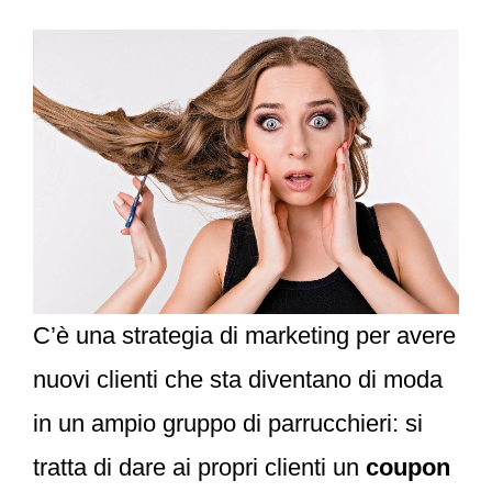
c
a
i
s
n
n
e
t
t
s
t
k
b
s
t
e
e
e
o
A
e
n
r
d
o
p
r
g
e
I
k
p
e
s
n
r
t
C’è una strategia di marketing per avere
nuovi clienti che sta diventano di moda
in un ampio gruppo di parrucchieri: s
i
tratta di dare ai propri clienti un
coupon