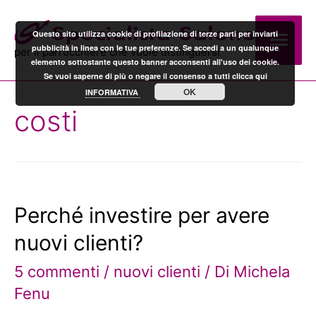
Men
Questo sito utilizza cookie di profilazione di terze parti per inviarti
pubblicità in linea con le tue preferenze. Se accedi a un qualunque
per il parrucchiere che vuole distinguersi
elemento sottostante questo banner acconsenti all'uso dei cookie.
prin
Se vuoi saperne di più o negare il consenso a tutti clicca qui
OK
INFORMATIVA
costi
Perché investire per avere
nuovi clienti?
5 commenti
/
nuovi clienti
/ Di
Michela
Fenu