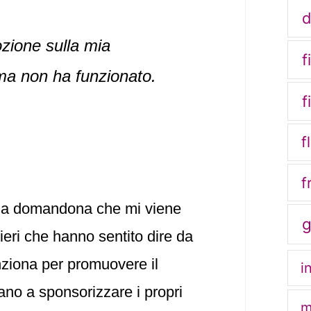
d
zione sulla mia
f
a non ha funzionato.
f
f
f
na domandona che mi viene
eri che hanno sentito dire da
nziona per promuovere il
i
no a sponsorizzare i propri
m