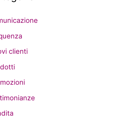
municazione
equenza
vi clienti
dotti
omozioni
timonianze
dita