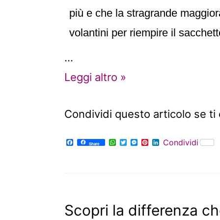
più e che la stragrande maggior
volantini per riempire il sacchett
…
Leggi altro »
Condividi questo articolo se ti 
F
W
T
M
P
L
Condividi
Share
a
h
w
e
i
i
c
a
i
s
n
n
e
t
t
s
t
k
b
s
t
e
e
e
o
A
e
n
r
d
o
p
r
g
e
I
k
p
e
s
n
r
t
Scopri la differenza ch