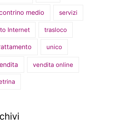
contrino medio
servizi
ito Internet
trasloco
rattamento
unico
endita
vendita online
etrina
chivi