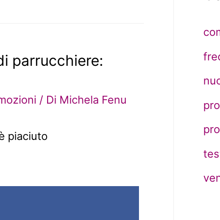
co
fr
di parrucchiere:
nuo
mozioni
/ Di
Michela Fenu
pro
pr
è piaciuto
tes
ven