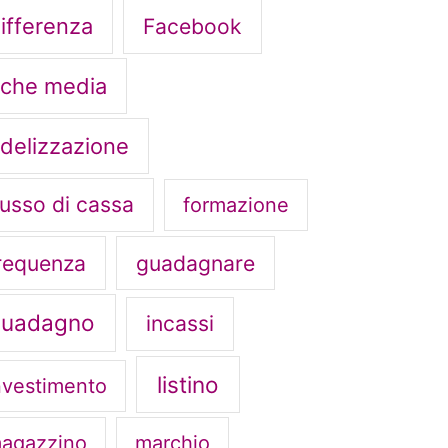
ifferenza
Facebook
iche media
idelizzazione
lusso di cassa
formazione
requenza
guadagnare
guadagno
incassi
listino
nvestimento
agazzino
marchio