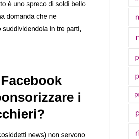
ato è uno spreco di soldi bello
 una domanda che ne
m
suddividendola in tre parti,
p
p
 Facebook
onsorizzare i
p
cchieri?
r
 cosiddetti news) non servono