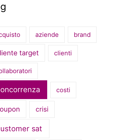
ag
cquisto
aziende
brand
liente target
clienti
ollaboratori
concorrenza
costi
oupon
crisi
customer sat