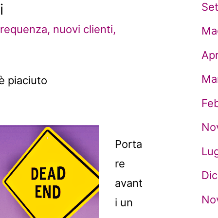
Se
i
frequenza
,
nuovi clienti
,
Ma
Apr
Ma
è piaciuto
Fe
No
Porta
Lug
re
Di
avant
No
i un