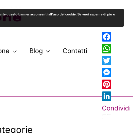
stante questo banner acconsenti all'uso dei cookie. Se vuoi saperne di più o
Facebook
one
Blog
Contatti
WhatsAp
Twitter
Messenge
Pinterest
LinkedIn
Condividi
tegorie