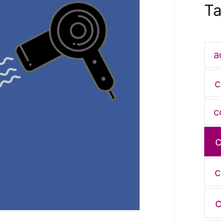
T
a
c
c
c