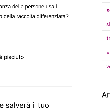
anza delle persone usa i
s
o della raccolta differenziata?
s
t
v
è piaciuto
v
Ar
e salverà il tuo