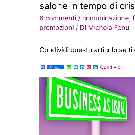
salone in tempo di cris
6 commenti
/
comunicazione
,
promozioni
/ Di
Michela Fenu
Condividi questo articolo se ti 
F
W
T
M
P
L
Condividi
Share
a
h
w
e
i
i
c
a
i
s
n
n
e
t
t
s
t
k
b
s
t
e
e
e
o
A
e
n
r
d
o
p
r
g
e
I
k
p
e
s
n
r
t