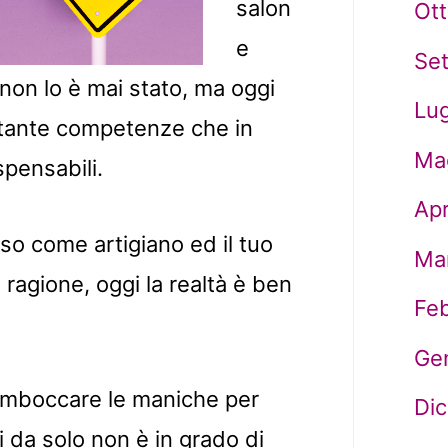
salon
Ot
e
Se
o non lo è mai stato, ma oggi
Lug
e tante competenze che in
Ma
spensabili.
Apr
so come artigiano ed il tuo
Ma
 ragione, oggi la realtà è ben
Fe
Ge
rimboccare le maniche per
Di
i da solo non è in grado di