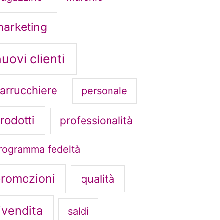
arketing
nuovi clienti
arrucchiere
personale
rodotti
professionalità
rogramma fedeltà
promozioni
qualità
ivendita
saldi