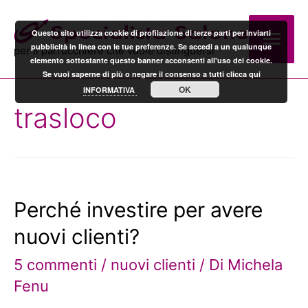
Men
Questo sito utilizza cookie di profilazione di terze parti per inviarti
pubblicità in linea con le tue preferenze. Se accedi a un qualunque
per il parrucchiere che vuole distinguersi
elemento sottostante questo banner acconsenti all'uso dei cookie.
prin
Se vuoi saperne di più o negare il consenso a tutti clicca qui
OK
INFORMATIVA
trasloco
Perché investire per avere
nuovi clienti?
5 commenti
/
nuovi clienti
/ Di
Michela
Fenu