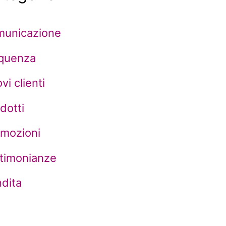
municazione
equenza
vi clienti
dotti
omozioni
timonianze
dita