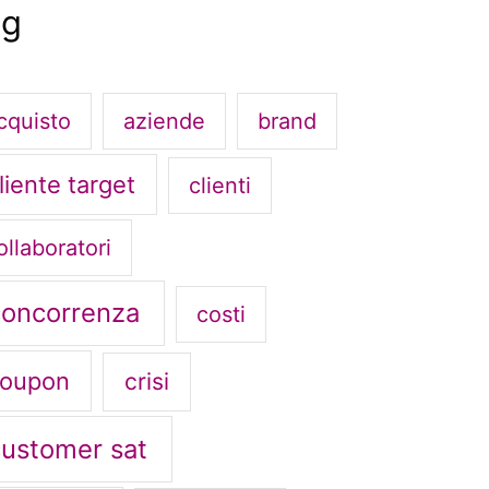
ag
cquisto
aziende
brand
liente target
clienti
ollaboratori
concorrenza
costi
oupon
crisi
customer sat