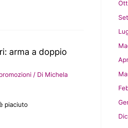
Ot
Se
Lug
Ma
ri: arma a doppio
Apr
Ma
promozioni
/ Di
Michela
Fe
Ge
è piaciuto
Di