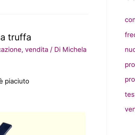
co
fr
a truffa
nuo
azione
,
vendita
/ Di
Michela
pro
pr
è piaciuto
tes
ven