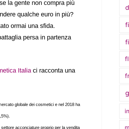
 se la gente non compra più
d
endere qualche euro in più?
f
ato ormai una sfida.
attaglia persa in partenza
f
f
etica Italia
ci racconta una
f
 mercato globale dei cosmetici e nel 2018 ha
i
0,5%).
m
el settore acconciature proprio per la vendita