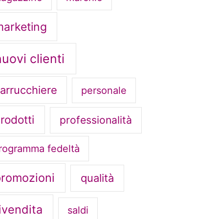
arketing
nuovi clienti
arrucchiere
personale
rodotti
professionalità
rogramma fedeltà
promozioni
qualità
ivendita
saldi