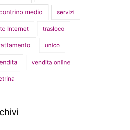
contrino medio
servizi
ito Internet
trasloco
rattamento
unico
endita
vendita online
etrina
chivi