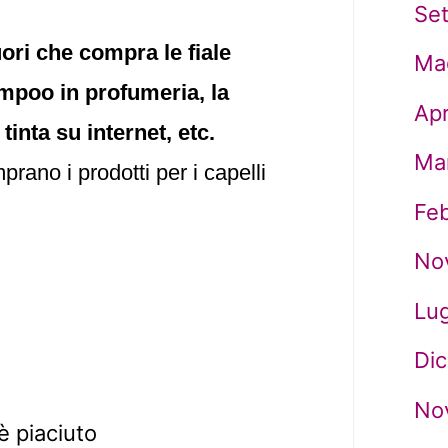
Se
ori che compra le fiale
Ma
ampoo in profumeria, la
Apr
inta su internet, etc.
Ma
ano i prodotti per i capelli
Fe
No
Lug
Di
No
è piaciuto