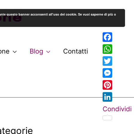
stante questo banner acconsenti all'uso dei cookie. Se vuoi saperne di più o
Facebook
one
Blog
Contatti
WhatsAp
Twitter
Messenge
Pinterest
LinkedIn
Condividi
tegorie