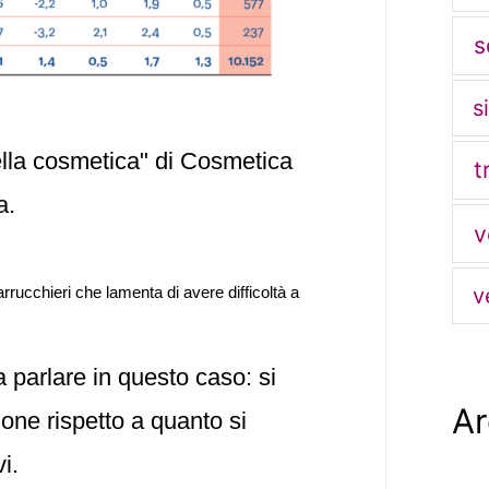
s
s
della cosmetica" di Cosmetica
t
a.
v
rucchieri che lamenta di avere difficoltà a
v
 parlare in questo caso: si
Ar
one rispetto a quanto si
vi.