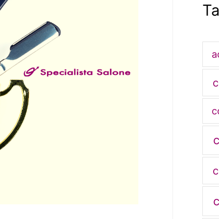
T
a
c
c
c