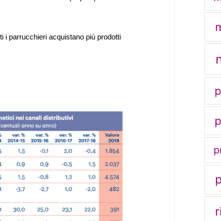
m
i i parrucchieri acquistano più prodotti
p
p
p
r